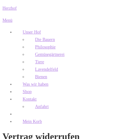
Zum
Herzhof
Inhalt
Menü
springen
Unser Hof
Die Bauern
Philosophie
Gemüsegärtnerei
Tiere
Lavendelfeld
Bienen
Was wir haben
Shop
Kontakt
Anfahrt
Mein Korb
Vertrag widerrufen