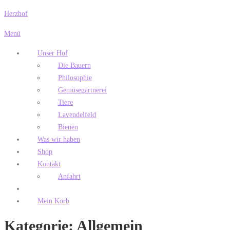
Zum
Herzhof
Inhalt
Menü
springen
Unser Hof
Die Bauern
Philosophie
Gemüsegärtnerei
Tiere
Lavendelfeld
Bienen
Was wir haben
Shop
Kontakt
Anfahrt
Mein Korb
Kategorie:
Allgemein